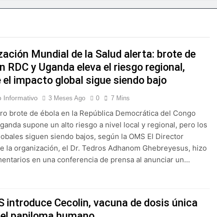
tranjero
olla en Santiago la sexta jornada sobre Prevención de Lavad
er participa en primer Foro Meta RD 2036 con miras a impuls
ación Mundial de la Salud alerta: brote de
n RDC y Uganda eleva el riesgo regional,
eapertura de Ormuz al fin de amenazas EU
 el impacto global sigue siendo bajo
lsará la mecanización del campo con el programa PRONAMEC
 Informativo
3 Meses Ago
0
7 Mins
ero brote de ébola en la República Democrática del Congo
 a Santiago Hazim y otros seis implicados en caso SeNaSa
ganda supone un alto riesgo a nivel local y regional, pero los
lobales siguen siendo bajos, según la OMS El Director
conquista el oro en los 400 metros planos
e la organización, el Dr. Tedros Adhanom Ghebreyesus, hizo
entarios en una conferencia de prensa al anunciar un…
deportivas plantea posición sobre proyecto de Ley General d
 introduce Cecolin, vacuna de dosis única
 el papiloma humano