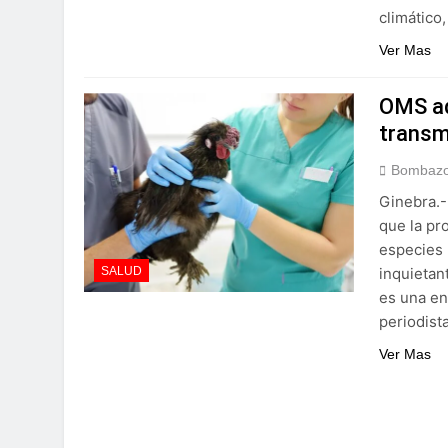
climático
Ver Mas
OMS adv
transm
Bombazo
Ginebra.-
que la pr
especies 
inquietan
SALUD
es una e
periodista
Ver Mas