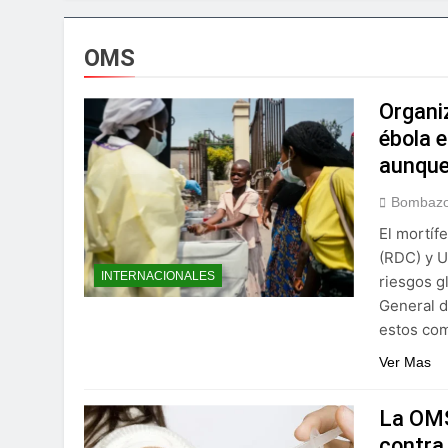
universidades del ex
2 Días Ago
Star Sport desarr
OMS
3 Días Ago
Presidente Abinad
Organiz
3 Días Ago
ébola e
Irán condiciona r
aunque
3 Días Ago
Agricultura impu
Bombazo
3 Días Ago
El mortíf
Confirman prisión
(RDC) y U
3 Días Ago
INTERNACIONALES
riesgos g
Marileidy Paulino 
General d
3 Días Ago
estos com
Sector de bancas 
Ver Mas
4 Días Ago
La OMS
contra