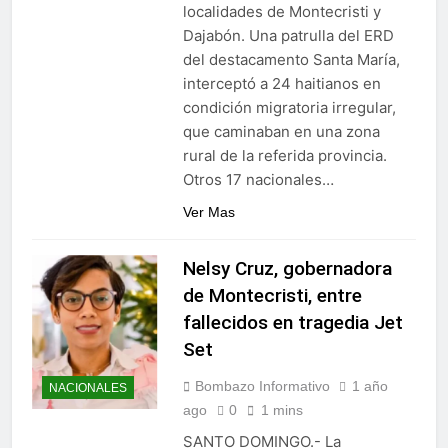
Juegos de Azar
localidades de Montecristi y
Metro de SD amplía
Dajabón. Una patrulla del ERD
horario por Juegos
Centroamericanos
del destacamento Santa María,
4 Días Ago
interceptó a 24 haitianos en
condición migratoria irregular,
que caminaban en una zona
rural de la referida provincia.
Otros 17 nacionales…
Ver Mas
Nelsy Cruz, gobernadora
de Montecristi, entre
fallecidos en tragedia Jet
Set
Bombazo Informativo
1 año
NACIONALES
ago
0
1 mins
SANTO DOMINGO.- La