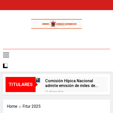
Skip
to
content
Bombazo
En El Bombazo Informativo Tenemos El
Informativo
Objetivo De Brindarte Informaciones
Veraces, Con Claridad Y Objetividad.
Comisión Hípica Nacional
TITULARES
admite emisión de miles de
licencias para instalación de
11 Horas Ago
agencias hípicas en agencias
DGM concluye la Beta
de loterías
Pública del Permiso de Salida
Home
Fitur 2025
de Menor 100 % Digital e
1 Día Ago
inicia el servicio con tarifa