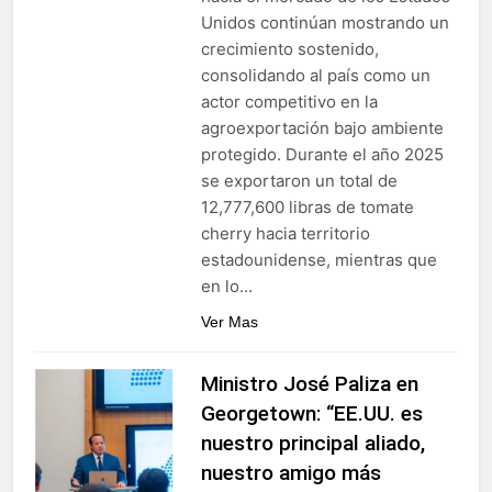
Alejandro Fernández W.
Unidos continúan mostrando un
termina gestión en la
crecimiento sostenido,
Superintendencia de
6 Días Ago
consolidando al país como un
Bancos
actor competitivo en la
agroexportación bajo ambiente
protegido. Durante el año 2025
se exportaron un total de
12,777,600 libras de tomate
cherry hacia territorio
estadounidense, mientras que
en lo…
Ver Mas
Ministro José Paliza en
Georgetown: “EE.UU. es
nuestro principal aliado,
nuestro amigo más