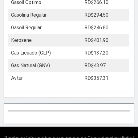
Gasoil Óptimo
RD$266.10
Gasolina Regular
RD$294.50
Gasoil Regular
RD$246.80
Kerosene
RD$401.90
Gas Licuado (GLP)
RD$137.20
Gas Natural (GNV)
RD$43.97
Avtur
RD$357.31
Bombazo Informativo es un medio de Comunicación digital