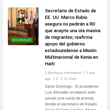
Secretario de Estado de
EE. UU. Marco Rubio
asegura no pedirán a RD
que acepte una ola masiva
de migrantes; reafirma
NACIONALES
apoyo del gobierno
estadounidense a Misión
Multinacional de Kenia en
Haití
Bombazo Informativo
1 año
ago
0
11 mins
Santo Domingo.- El presidente
Luis Abinader encabezó este
jueves una rueda de prensa,
donde el secretario de Estado
de los Estados Unidos, Marco