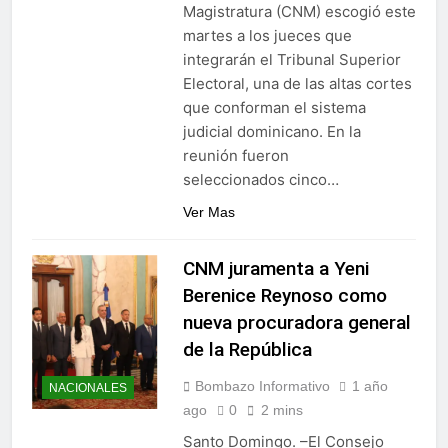
residencias artísticas en
Magistratura (CNM) escogió este
Gobierno da continuidad al
París
martes a los jueces que
proyecto Azua II – Pueblo
Viejo, fortaleciendo el
integrarán el Tribunal Superior
4 Días Ago
desarrollo agrícola de la
Electoral, una de las altas cortes
provincia
que conforman el sistema
judicial dominicano. En la
reunión fueron
seleccionados cinco…
Ver Mas
CNM juramenta a Yeni
Berenice Reynoso como
nueva procuradora general
de la República
Bombazo Informativo
1 año
NACIONALES
ago
0
2 mins
Santo Domingo. –El Consejo