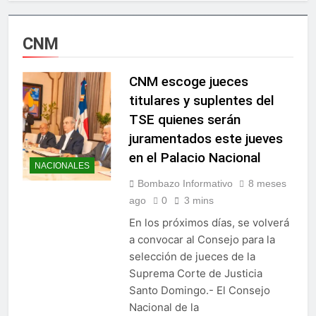
Irán condiciona reapertura
económico
de Ormuz al fin de
amenazas EU
12 Horas Ago
CNM
Agricultura impulsará la
mecanización del campo
con el programa
CNM escoge jueces
15 Horas Ago
PRONAMEC
Confirman prisión a
titulares y suplentes del
Santiago Hazim y otros
TSE quienes serán
seis implicados en caso
17 Horas Ago
SeNaSa
juramentados este jueves
Marileidy Paulino
en el Palacio Nacional
conquista el oro en los 400
NACIONALES
metros planos
18 Horas Ago
Bombazo Informativo
8 meses
Sector de bancas deportivas
ago
0
3 mins
plantea posición sobre
proyecto de Ley General de
2 Días Ago
En los próximos días, se volverá
Juegos de Azar
Metro de SD amplía
a convocar al Consejo para la
horario por Juegos
selección de jueces de la
Centroamericanos
3 Días Ago
Suprema Corte de Justicia
Embajada dominicana en
Santo Domingo.- El Consejo
Francia y Banreservas
Nacional de la
lanzan convocatoria para
3 Días Ago