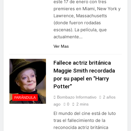
este 17 de enero con tres
residencias artísticas en
Gobierno da continuidad al
París
premieres en Miami, New York y
proyecto Azua II – Pueblo
Lawrence, Massachusetts
Viejo, fortaleciendo el
3 Días Ago
desarrollo agrícola de la
(donde fueron rodadas
provincia
escenas). La película, que
actualmente…
Ver Mas
Fallece actriz británica
Maggie Smith recordada
por su papel en “Harry
Potter”
Bombazo Informativo
2 años
FARÁNDULA
ago
0
2 mins
El mundo del cine está de luto
tras el fallecimiento de la
reconocida actriz británica