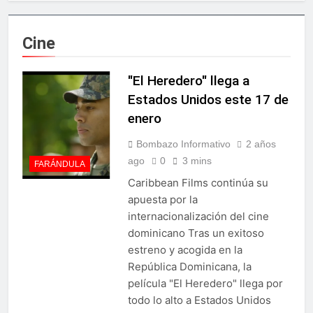
Irán condiciona reapertura
económico
de Ormuz al fin de
amenazas EU
5 Horas Ago
Cine
Agricultura impulsará la
mecanización del campo
con el programa
"El Heredero" llega a
8 Horas Ago
PRONAMEC
Confirman prisión a
Estados Unidos este 17 de
Santiago Hazim y otros
enero
seis implicados en caso
10 Horas Ago
SeNaSa
Marileidy Paulino
Bombazo Informativo
2 años
conquista el oro en los 400
ago
0
3 mins
FARÁNDULA
metros planos
11 Horas Ago
Caribbean Films continúa su
Sector de bancas deportivas
apuesta por la
plantea posición sobre
proyecto de Ley General de
internacionalización del cine
1 Día Ago
Juegos de Azar
dominicano Tras un exitoso
Metro de SD amplía
horario por Juegos
estreno y acogida en la
Centroamericanos
3 Días Ago
República Dominicana, la
Embajada dominicana en
película "El Heredero" llega por
Francia y Banreservas
todo lo alto a Estados Unidos
lanzan convocatoria para
3 Días Ago