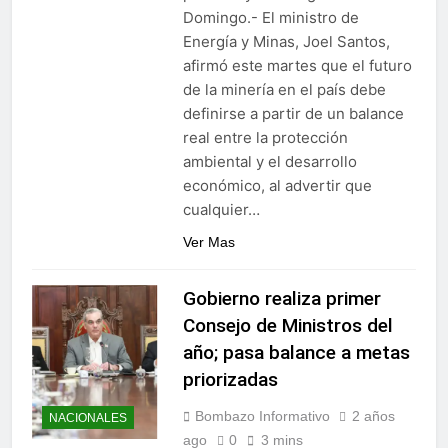
residencias artísticas en
Domingo.- El ministro de
Gobierno da continuidad al
París
proyecto Azua II – Pueblo
Energía y Minas, Joel Santos,
Viejo, fortaleciendo el
4 Días Ago
afirmó este martes que el futuro
desarrollo agrícola de la
de la minería en el país debe
provincia
definirse a partir de un balance
real entre la protección
ambiental y el desarrollo
económico, al advertir que
cualquier…
Ver Mas
Gobierno realiza primer
Consejo de Ministros del
año; pasa balance a metas
priorizadas
Bombazo Informativo
2 años
NACIONALES
ago
0
3 mins