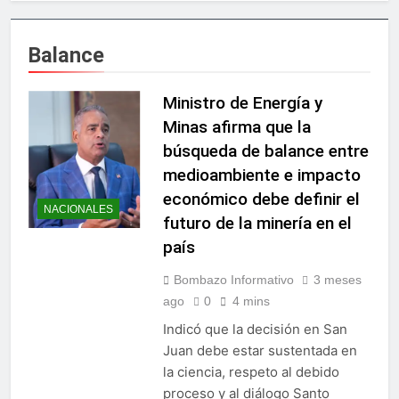
Irán condiciona reapertura
económico
de Ormuz al fin de
amenazas EU
17 Horas Ago
Balance
Agricultura impulsará la
mecanización del campo
con el programa
Ministro de Energía y
20 Horas Ago
PRONAMEC
Confirman prisión a
Minas afirma que la
Santiago Hazim y otros
búsqueda de balance entre
seis implicados en caso
22 Horas Ago
SeNaSa
medioambiente e impacto
Marileidy Paulino
económico debe definir el
conquista el oro en los 400
NACIONALES
metros planos
futuro de la minería en el
23 Horas Ago
Sector de bancas deportivas
país
plantea posición sobre
proyecto de Ley General de
2 Días Ago
Bombazo Informativo
3 meses
Juegos de Azar
Metro de SD amplía
ago
0
4 mins
horario por Juegos
Indicó que la decisión en San
Centroamericanos
4 Días Ago
Juan debe estar sustentada en
Embajada dominicana en
la ciencia, respeto al debido
Francia y Banreservas
lanzan convocatoria para
proceso y al diálogo Santo
4 Días Ago