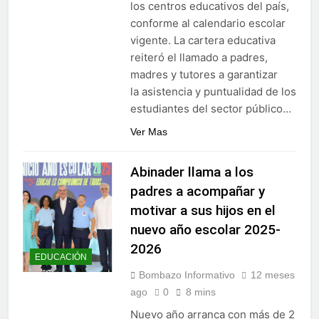
los centros educativos del país,
residencias artísticas en
Gobierno da continuidad al
París
conforme al calendario escolar
proyecto Azua II – Pueblo
Viejo, fortaleciendo el
vigente. La cartera educativa
4 Días Ago
desarrollo agrícola de la
reiteró el llamado a padres,
provincia
madres y tutores a garantizar
la asistencia y puntualidad de los
estudiantes del sector público…
Ver Mas
Abinader llama a los
padres a acompañar y
motivar a sus hijos en el
nuevo año escolar 2025-
2026
EDUCACIÓN
Bombazo Informativo
12 meses
ago
0
8 mins
Nuevo año arranca con más de 2