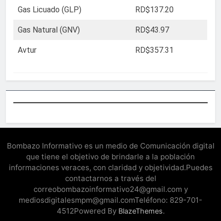
Gas Licuado (GLP)
RD$137.20
Gas Natural (GNV)
RD$43.97
Avtur
RD$357.31
Bombazo Informativo es un medio de Comunicación digital
que tiene el objetivo de brindarle a la población
informaciones veraces, con claridad y objetividad.Puedes
contactarnos a través del
correobombazoinformativo24@gmail.com y
mediosdigitalesmpm@gmail.comTeléfono: 829-701-
4512Powered By
.
BlazeThemes