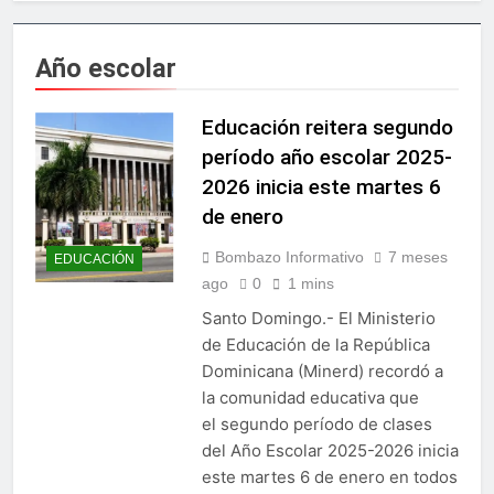
Irán condiciona reapertura
económico
de Ormuz al fin de
amenazas EU
17 Horas Ago
Año escolar
Agricultura impulsará la
mecanización del campo
con el programa
Educación reitera segundo
21 Horas Ago
PRONAMEC
Confirman prisión a
período año escolar 2025-
Santiago Hazim y otros
2026 inicia este martes 6
seis implicados en caso
22 Horas Ago
SeNaSa
de enero
Marileidy Paulino
conquista el oro en los 400
Bombazo Informativo
7 meses
EDUCACIÓN
metros planos
23 Horas Ago
ago
0
1 mins
Sector de bancas deportivas
plantea posición sobre
Santo Domingo.- El Ministerio
proyecto de Ley General de
de Educación de la República
2 Días Ago
Juegos de Azar
Metro de SD amplía
Dominicana (Minerd) recordó a
horario por Juegos
la comunidad educativa que
Centroamericanos
4 Días Ago
el segundo período de clases
Embajada dominicana en
del Año Escolar 2025-2026 inicia
Francia y Banreservas
este martes 6 de enero en todos
lanzan convocatoria para
4 Días Ago