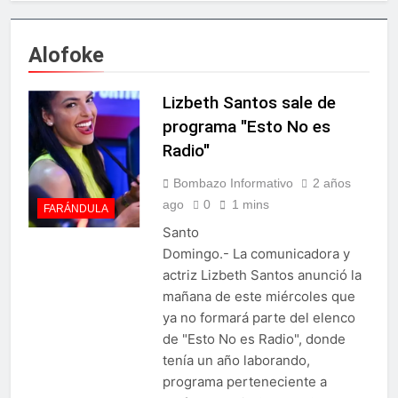
Star Sport desarrolla en
doctorados en universidades
Santiago la sexta jornada
del extranjero
sobre Prevención de Lavado
1 Día Ago
Alofoke
de Activos y Juego
Presidente Abinader
Responsable
participa en primer Foro
Meta RD 2036 con miras a
Lizbeth Santos sale de
1 Día Ago
impulsar el crecimiento
Irán condiciona reapertura
programa "Esto No es
económico
de Ormuz al fin de
Radio"
amenazas EU
1 Día Ago
Agricultura impulsará la
Bombazo Informativo
2 años
mecanización del campo
ago
0
1 mins
FARÁNDULA
con el programa
2 Días Ago
PRONAMEC
Santo
Confirman prisión a
Domingo.- La comunicadora y
Santiago Hazim y otros
seis implicados en caso
actriz Lizbeth Santos anunció la
2 Días Ago
SeNaSa
mañana de este miércoles que
Marileidy Paulino
conquista el oro en los 400
ya no formará parte del elenco
metros planos
2 Días Ago
de "Esto No es Radio", donde
Sector de bancas deportivas
tenía un año laborando,
plantea posición sobre
programa perteneciente a
proyecto de Ley General de
2 Días Ago