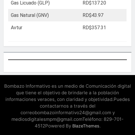
Gas Licuado (GLP)
RD$137.20
Gas Natural (GNV)
RD$43.97
Avtur
RD$357.31
Bombazo Informativo es un medio de Comunicación digital
que tiene el objetivo de brindarle a la población
informaciones veraces, con claridad y objetividad.Puedes
contactarnos a través del
correobombazoinformativo24@gmail.com y
mediosdigitalesmpm@gmail.comTeléfono: 829-701-
4512Powered By
.
BlazeThemes