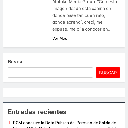
Alofoke Media Group. "Con esta
Juegos de Azar
Metro de SD amplía
imagen desde esta cabina en
horario por Juegos
donde pasé tan buen rato,
Centroamericanos
4 Días Ago
donde aprendí, crecí, me
expuse, me dí a conocer en…
Ver Mas
Buscar
BUSCAR
Entradas recientes
DGM concluye la Beta Pública del Permiso de Salida de