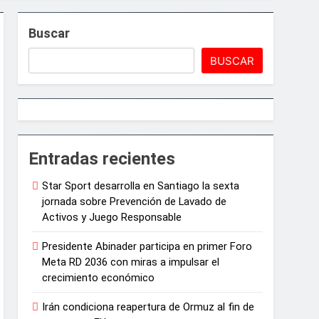
Buscar
BUSCAR
e Juegos de Azar
Entradas recientes
Star Sport desarrolla en Santiago la sexta
ncias artísticas en París
jornada sobre Prevención de Lavado de
Activos y Juego Responsable
arrollo agrícola de la provincia
Presidente Abinader participa en primer Foro
Meta RD 2036 con miras a impulsar el
crecimiento económico
Irán condiciona reapertura de Ormuz al fin de