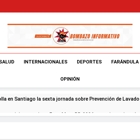
Bombazo Informativ
En El Bombazo Informativo Tenemos El Objetivo De Brindart
SALUD
INTERNACIONALES
DEPORTES
FARÁNDULA
OPINIÓN
olla en Santiago la sexta jornada sobre Prevención de Lavad
er participa en primer Foro Meta RD 2036 con miras a impuls
eapertura de Ormuz al fin de amenazas EU