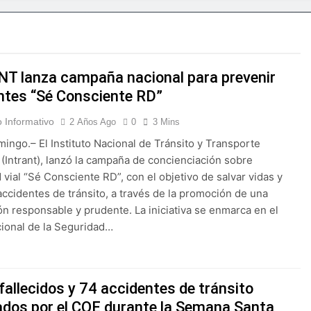
lsará la mecanización del campo con el programa PRONAMEC
 a Santiago Hazim y otros seis implicados en caso SeNaSa
T lanza campaña nacional para prevenir
conquista el oro en los 400 metros planos
ntes “Sé Consciente RD”
deportivas plantea posición sobre proyecto de Ley General d
 Informativo
2 Años Ago
0
3 Mins
ingo.– El Instituto Nacional de Tránsito y Transporte
ía horario por Juegos Centroamericanos
 (Intrant), lanzó la campaña de concienciación sobre
 vial “Sé Consciente RD”, con el objetivo de salvar vidas y
na en Francia y Banreservas lanzan convocatoria para reside
accidentes de tránsito, a través de la promoción de una
n responsable y prudente. La iniciativa se enmarca en el
uidad al proyecto Azua II – Pueblo Viejo, fortaleciendo el des
ional de la Seguridad…
fallecidos y 74 accidentes de tránsito
ados por el COE durante la Semana Santa