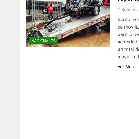
Bombazo
Santo Dom
se movili
dentro de
actividad
NACIONALES
un total d
mayoría d
Ver Mas