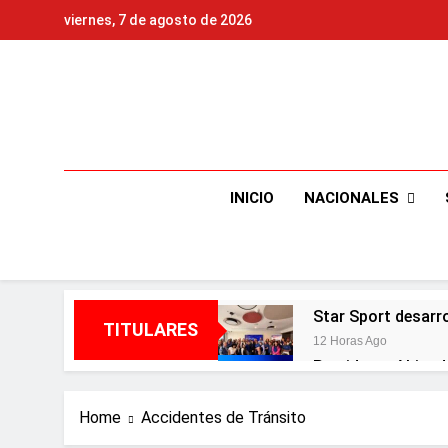
Skip
viernes, 7 de agosto de 2026
to
content
NACIONALES
INICIO
Star Sport desarr
TITULARES
12 Horas Ago
Presidente Abinad
13 Horas Ago
Irán condiciona r
Home
Accidentes de Tránsito
13 Horas Ago