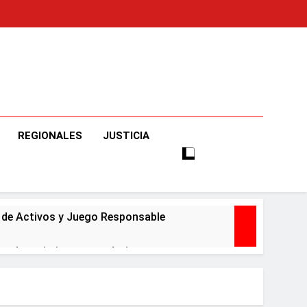
o
e Informaciones Veraces, Con Claridad Y Objetividad.
REGIONALES
JUSTICIA
o de Activos y Juego Responsable
ar el crecimiento económico