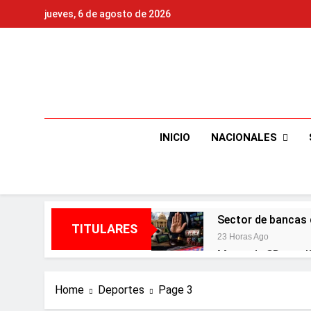
Skip
jueves, 6 de agosto de 2026
to
content
NACIONALES
INICIO
Sector de bancas 
TITULARES
23 Horas Ago
Metro de SD ampl
3 Días Ago
Embajada dominica
Home
Deportes
Page 3
3 Días Ago