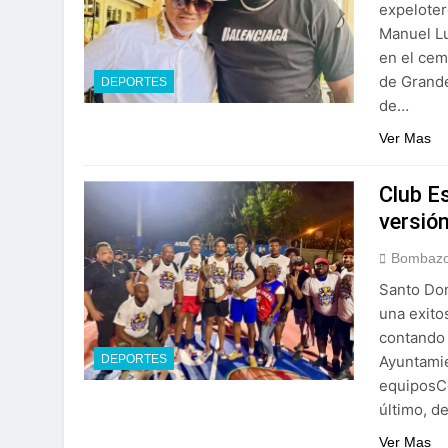
expeloter
Manuel Lu
en el cem
de Grande
DEPORTES
de…
Ver Mas
Club Es
versión
Bombazo
Santo Dom
una exito
contando 
Ayuntamie
DEPORTES
equiposCe
último, d
Ver Mas