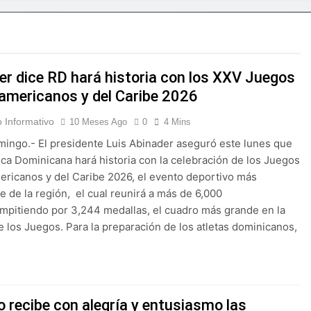
uidad al proyecto Azua II – Pueblo Viejo, fortaleciendo el des
esentó propuestas para fortalecer el futuro de la organizaci
er dice RD hará historia con los XXV Juegos
 baloncesto femenino en Centroamericanos y del Caribe 202
americanos y del Caribe 2026
asd supervisa los trabajos de construcción del Caoba Park
 Informativo
10 Meses Ago
0
4 Mins
ingo.- El presidente Luis Abinader aseguró este lunes que
nal Carlos “Yankee” Cabrera, denuncia presunta negligencia 
ica Dominicana hará historia con la celebración de los Juegos
ricanos y del Caribe 2026, el evento deportivo más
su regreso al Festival Presidente
e de la región, el cual reunirá a más de 6,000
ompitiendo por 3,244 medallas, el cuadro más grande en la
ez W. termina gestión en la Superintendencia de Bancos
de los Juegos. Para la preparación de los atletas dominicanos,
o recibe con alegría y entusiasmo las