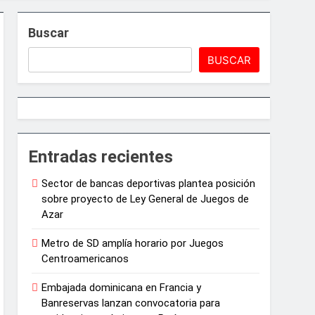
arrollo agrícola de la provincia
Buscar
ón política
BUSCAR
6
médica tras la muerte de su madre
Entradas recientes
Sector de bancas deportivas plantea posición
sobre proyecto de Ley General de Juegos de
Azar
Metro de SD amplía horario por Juegos
Centroamericanos
Embajada dominicana en Francia y
Banreservas lanzan convocatoria para