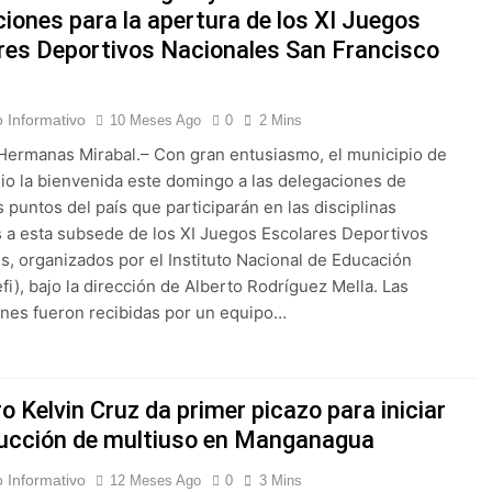
ciones para la apertura de los XI Juegos
res Deportivos Nacionales San Francisco
 Informativo
10 Meses Ago
0
2 Mins
Hermanas Mirabal.– Con gran entusiasmo, el municipio de
io la bienvenida este domingo a las delegaciones de
s puntos del país que participarán en las disciplinas
 a esta subsede de los XI Juegos Escolares Deportivos
s, organizados por el Instituto Nacional de Educación
efi), bajo la dirección de Alberto Rodríguez Mella. Las
nes fueron recibidas por un equipo…
o Kelvin Cruz da primer picazo para iniciar
ucción de multiuso en Manganagua
 Informativo
12 Meses Ago
0
3 Mins