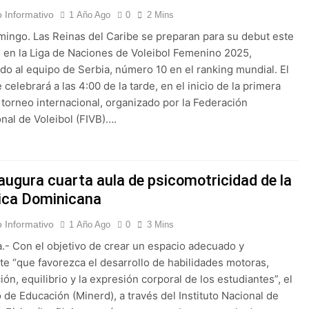
 Informativo
1 Año Ago
0
2 Mins
ingo. Las Reinas del Caribe se preparan para su debut este
 en la Liga de Naciones de Voleibol Femenino 2025,
do al equipo de Serbia, número 10 en el ranking mundial. El
 celebrará a las 4:00 de la tarde, en el inicio de la primera
 torneo internacional, organizado por la Federación
onal de Voleibol (FIVB)….
naugura cuarta aula de psicomotricidad de la
ica Dominicana
 Informativo
1 Año Ago
0
3 Mins
.- Con el objetivo de crear un espacio adecuado y
te “que favorezca el desarrollo de habilidades motoras,
ón, equilibrio y la expresión corporal de los estudiantes”, el
o de Educación (Minerd), a través del Instituto Nacional de