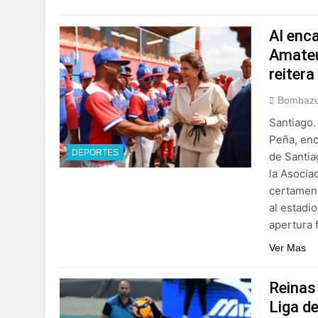
Al enc
Amateu
reitera
Bombazo
Santiago.
Peña, enc
DEPORTES
de Santia
la Asocia
certamen 
al estadi
apertura 
Ver Mas
Reinas 
Liga d