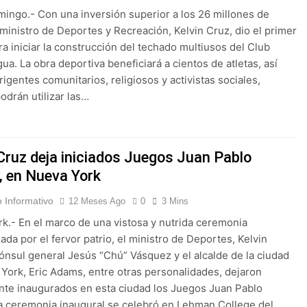
ingo.- Con una inversión superior a los 26 millones de
 ministro de Deportes y Recreación, Kelvin Cruz, dio el primer
ra iniciar la construcción del techado multiusos del Club
a. La obra deportiva beneficiará a cientos de atletas, así
rigentes comunitarios, religiosos y activistas sociales,
odrán utilizar las…
 Cruz deja iniciados Juegos Juan Pablo
, en Nueva York
 Informativo
12 Meses Ago
0
3 Mins
k.- En el marco de una vistosa y nutrida ceremonia
ada por el fervor patrio, el ministro de Deportes, Kelvin
cónsul general Jesús “Chú” Vásquez y el alcalde de la ciudad
York, Eric Adams, entre otras personalidades, dejaron
te inaugurados en esta ciudad los Juegos Juan Pablo
a ceremonia inaugural se celebró en Lehman College del…