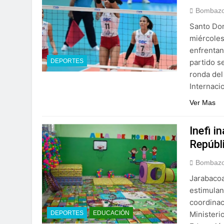
Bombazo
Santo Dom
miércoles
enfrentan
partido se
DEPORTES
ronda del
Internaci
Ver Mas
Inefi i
Repúbl
Bombazo
Jarabacoa
estimulan
coordinaci
Ministeri
DEPORTES
EDUCACIÓN