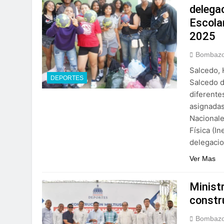
delega
Escola
2025
Bombazo
Salcedo, 
DEPORTES
Salcedo d
diferente
asignadas
Nacionale
Física (In
delegacio
Ver Mas
Ministr
constr
Bombazo