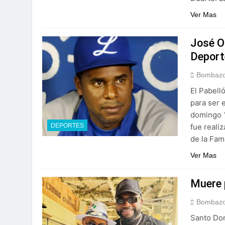
Ver Mas
José O
Deport
Bombazo
El Pabell
para ser 
domingo 1
fue reali
DEPORTES
de la Fam
Ver Mas
Muere 
Bombazo
Santo Dom