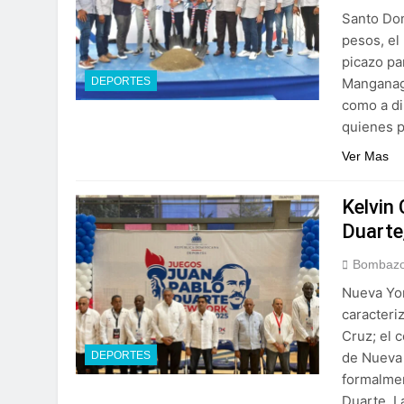
Santo Dom
pesos, el
picazo pa
Manganagu
DEPORTES
como a di
quienes p
Ver Mas
Kelvin
Duarte
Bombazo
Nueva Yor
caracteriz
Cruz; el 
de Nueva 
DEPORTES
formalmen
Duarte. L