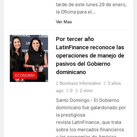
tarde de este lunes 29 de enero,
la Oficina para el…
Ver Mas
Por tercer año
LatinFinance reconoce las
operaciones de manejo de
pasivos del Gobierno
dominicano
ECONOMÍA
Bombazo Informativo
3 años
ago
0
2 mins
Santo Domingo.- El Gobierno
dominicano fue galardonado por
la prestigiosa
revista LatinFinance, que trata
sobre los mercados financieros
y las economías de América