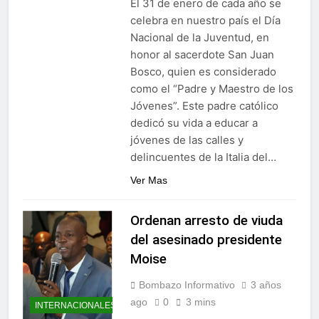
El 31 de enero de cada año se
Alejandro Fernández W.
celebra en nuestro país el Día
termina gestión en la
Nacional de la Juventud, en
Superintendencia de
6 Días Ago
Bancos
honor al sacerdote San Juan
Bosco, quien es considerado
como el “Padre y Maestro de los
Jóvenes”. Este padre católico
dedicó su vida a educar a
jóvenes de las calles y
delincuentes de la Italia del…
Ver Mas
Ordenan arresto de viuda
del asesinado presidente
Moise
Bombazo Informativo
3 años
ago
0
3 mins
INTERNACIONALES